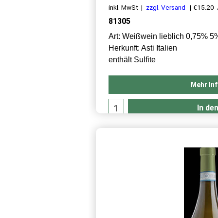
MOSCATO D'ASTI DOCG 
FONTANAFREDDA
11.40
€
inkl. MwSt
zzgl. Versand
€15.20
/
81305
Art: Weißwein lieblich 0,75% 5
Herkunft: Asti Italien
enthält Sulfite
Mehr In
In de