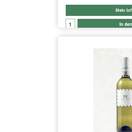
enthält Sulfite
Mehr In
In de