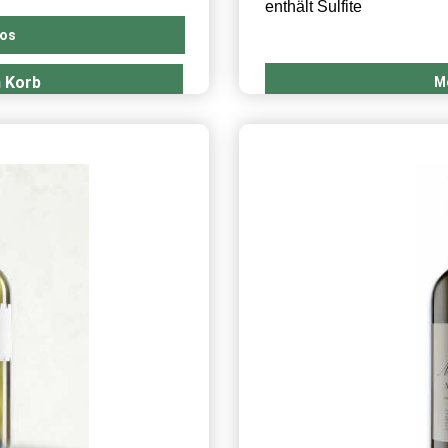
Herkunft: Apulien Italie
enthält Sulfite
fos
n Korb
M