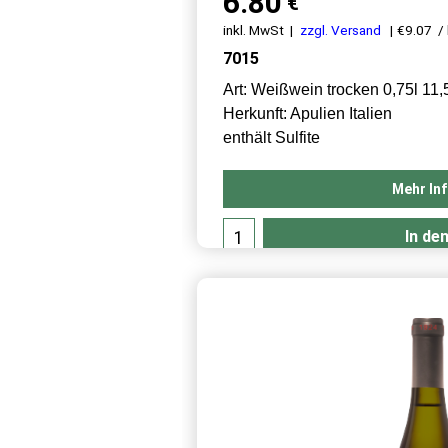
6.80
€
inkl. MwSt
zzgl. Versand
€9.07
/ 
7015
Art: Weißwein trocken 0,75l 11,
Herkunft: Apulien Italien
enthält Sulfite
Mehr In
In de