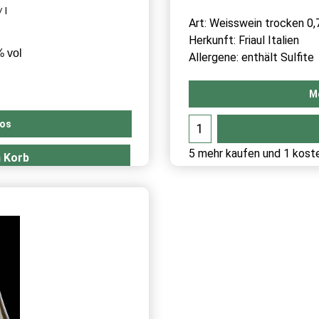
LE FRONDE
PINOT GRIGIO ATTE
12.90
€
zzgl. Versand
€17.20
/ l
 l
Art: Weisswein trocken 0,
Herkunft: Friaul Italien
% vol
Allergene: enthält Sulfite
M
fos
5 mehr kaufen und 1 koste
n Korb