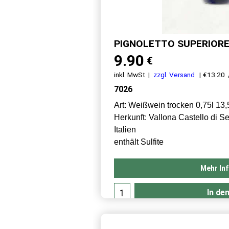
PIGNOLETTO SUPERIOR
9.90
€
inkl. MwSt
zzgl. Versand
€13.20
/
7026
Art: Weißwein trocken 0,75l 13
Herkunft: Vallona Castello di 
Italien
enthält Sulfite
Mehr In
In de