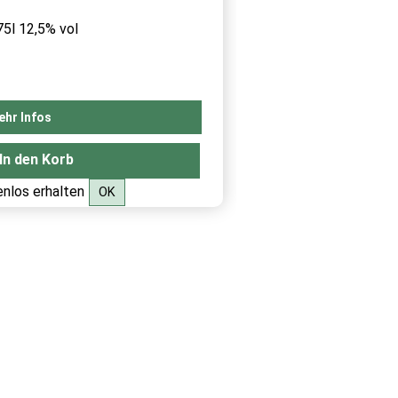
MS FRIULI DOC
75l 12,5% vol
ehr Infos
In den Korb
nlos erhalten
OK