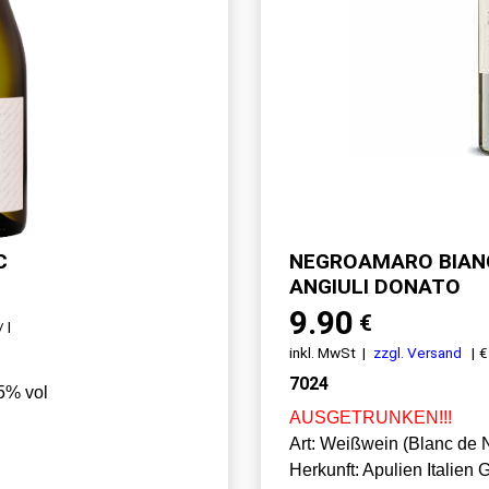
C
NEGROAMARO BIAN
ANGIULI DONATO
9.90
€
 l
inkl. MwSt
zzgl. Versand
€
7024
,5% vol
AUSGETRUNKEN!!!
Art: Weißwein (Blanc de N