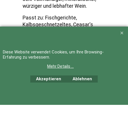
würziger und lebhafter Wein.
Passt zu: Fischgerichte,
Kalbsgeschnetzeltes, Ceasar's
Salad, aber auch Truthahn oder
Lamm gebraten. Gegrillte Speisen,
Rouladen oder Rollbraten
Diese Website verwendet Cookies, um Ihre Browsing-
Erfahrung zu verbessern.
Mehr Details ...
Akzeptieren
Ablehnen
WebShop erstellt mit
ShopFactory Shop
Software.