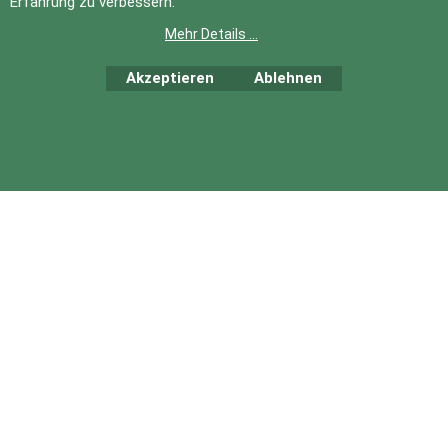
Erfahrung zu verbessern.
Mehr Details ...
Akzeptieren
Ablehnen
WebShop erstellt mit
ShopFactory Shop
Software.