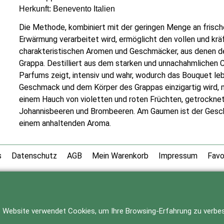
Herkunft: Benevento Italien
Die Methode, kombiniert mit der geringen Menge an frisch
Erwärmung verarbeitet wird, ermöglicht den vollen und krä
charakteristischen Aromen und Geschmäcker, aus denen d
Grappa. Destilliert aus dem starken und unnachahmlichen Ch
Parfums zeigt, intensiv und wahr, wodurch das Bouquet leb
Geschmack und dem Körper des Grappas einzigartig wird, m
einem Hauch von violetten und roten Früchten, getrockne
Johannisbeeren und Brombeeren. Am Gaumen ist der Ges
einem anhaltenden Aroma.
s
Datenschutz
AGB
Mein Warenkorb
Impressum
Favo
WebShop erstellt mit
ShopFactory Shop
Software.
 Website verwendet Cookies, um Ihre Browsing-Erfahrung zu verbes