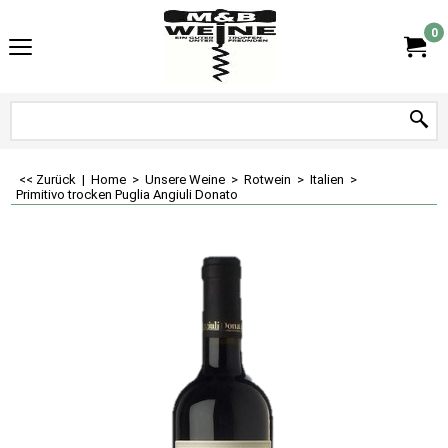
0
<< Zurück
|
Home
>
Unsere Weine
>
Rotwein
>
Italien
>
Primitivo trocken Puglia Angiuli Donato