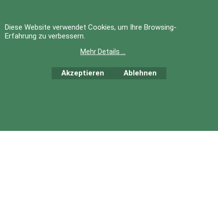
Mehr Infos
Mehr Infos
Diese Website verwendet Cookies, um Ihre Browsing-
Erfahrung zu verbessern.
Mehr Details ...
Akzeptieren
Ablehnen
WebShop erstellt mit
ShopFactory Shop
Software.