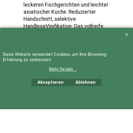
Sommernächte, wie auch zu
leckeren Fischgerichten und leichter
asiatischer Küche. Reduzierter
Handschnitt, selektive
HandleseVinifikation: Das vollreife
Lesegut wurde mit minimalem
Druck gepresst und in
Diese Website verwendet Cookies, um Ihre Browsing-
Edelstahltanks kühl vergoren.
Erfahrung zu verbessern.
Mehr Details ...
Akzeptieren
Ablehnen
WebShop erstellt mit
ShopFactory Shop
Software.